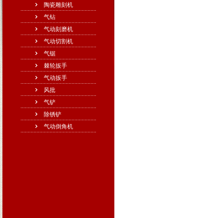
陶瓷雕刻机
气钻
气动刻磨机
气动切割机
气锯
棘轮扳手
气动扳手
风批
气铲
除锈铲
气动倒角机