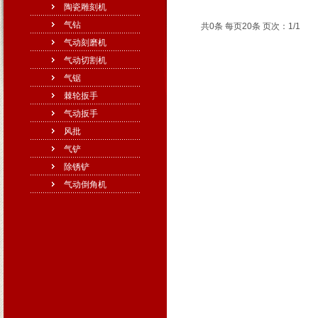
陶瓷雕刻机
气钻
共0条 每页20条 页次：1/1
气动刻磨机
气动切割机
气锯
棘轮扳手
气动扳手
风批
气铲
除锈铲
气动倒角机