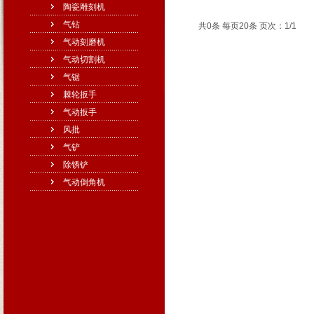
陶瓷雕刻机
气钻
共0条 每页20条 页次：1/1
气动刻磨机
气动切割机
气锯
棘轮扳手
气动扳手
风批
气铲
除锈铲
气动倒角机