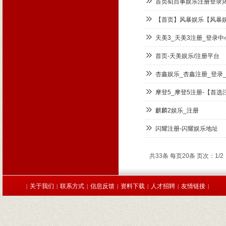
首页&(百事娱乐注册登录)
【首页】风暴娱乐【风暴
天美3_天美3注册_登录中
首页-天美娱乐/注册平台
杏鑫娱乐_杏鑫注册_登录
摩登5_摩登5注册-【首
麒麟2娱乐_注册
闪耀注册-闪耀娱乐地址
共33条 每页20条 页次：1/2
关于我们
联系方式
信息反馈
资料下载
人才招聘
友情链接
|
|
|
|
|
|
|